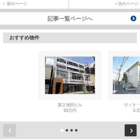
＜ 前のページ
＞次のページ
記事一覧ページへ
おすすめ物件
第２池田ビル
ヴィラ・
55万円
5.