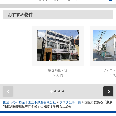
おすすめ物件
第２池田ビル
ヴィラ・
55万円
5.
国立市の不動産｜国立不動産有限会社
>
ブログ記事一覧
>
国立市にある「東京
YMCA医療福祉専門学校」の概要！学科もご紹介