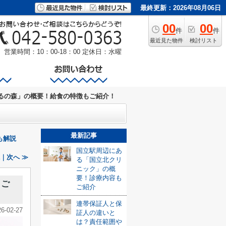
最終更新：2026年08月06日
00
00
件
件
最近見た物件
検討リスト
営業時間：10：00-18：00
定休日：水曜
るの森」の概要！給食の特徴もご紹介！
最新記事
も解説
国立駅周辺にあ
｜次へ ≫
る「国立北クリ
ニック」の概
要！診療内容も
もご
ご紹介
連帯保証人と保
26-02-27
証人の違いと
は？責任範囲や