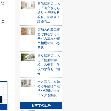
はな
谷保駅周辺にあ
る「国立さくら
通り耳鼻咽喉科
眼科」の概要！
」に
診療内...
店舗の内装工事
とは何をする？
基本の流れや費
用相場の違いも
解説
国立駅周辺にあ
る「桐朋中学
校」の概要！学
校の教育もご紹
介
一人暮らしを始
める年齢は？進
学や就職のタイ
ミングも解説
おすすめ記事