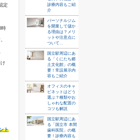
診療内容もご紹
認定
介
パーソナルジム
を開業して儲か
8時
る理由は？メリ
ットや注意点に
す。
ついて...
止
国立駅周辺にあ
る「くにたち郷
預け
土文化館」の概
要！常設展示内
容もご紹介
オフィスのキャ
ビネットはどう
選ぶ？種類やお
しゃれな配置の
コツも解説
国立駅周辺にあ
る「国立市 本間
ント
歯科医院」の概
要！診療内容も