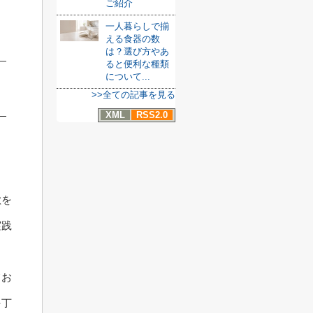
ご紹介
一人暮らしで揃
える食器の数
は？選び方やあ
ると便利な種類
について...
>>全ての記事を見る
XML
RSS2.0
欲を
実践
てお
を丁