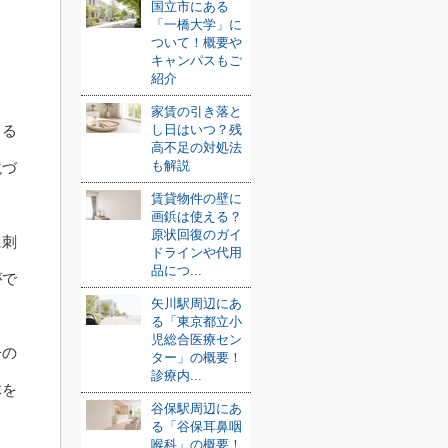
国立市にある
「一橋大学」に
ついて！概要や
キャンパスもご
紹介
家賃の引き落と
し日はいつ？残
きる
高不足の対処法
も解説
境づ
賃貸物件の壁に
画鋲は使える？
原状回復のガイ
に刺
ドラインや代用
品につ...
がで
矢川駅周辺にあ
る「東京都立小
児総合医療セン
子の
ター」の概要！
診療内...
体を
谷保駅周辺にあ
る「谷保耳鼻咽
喉科」の概要！