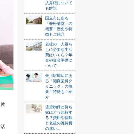
抗弁権について
も解説
国立市にある
「兼松講堂」の
概要！歴史や特
徴もご紹介
老後の一人暮ら
しに必要な生活
費はいくら？年
金や資金準備に
ついて...
矢川駅周辺にあ
る「瀬良歯科ク
リニック」の概
要！特徴もご紹
介
う教
賃貸物件と持ち
家はどう比較す
る？費用や保険
と老後の維持費
生活
の違い...