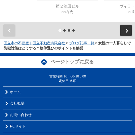
第２池田ビル
ヴィラ・
55万円
5.
国立市の不動産｜国立不動産有限会社
>
ブログ記事一覧
>
女性の一人暮らしで
防犯対策はどうする？物件選びのポイントも解説
ページトップに戻る
営業時間:10：00-18：00
定休日:水曜
ホーム
会社概要
お問い合わせ
PCサイト