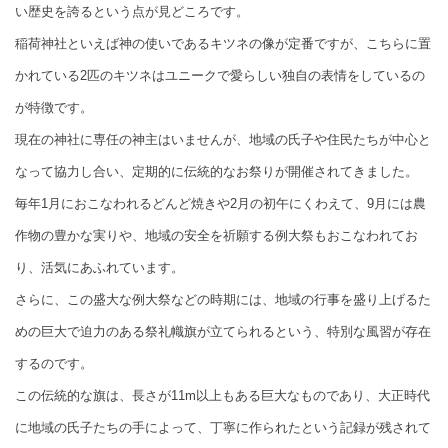
い歴史を誇るという点が見どころです。
稲荷神社といえば神の使いであるキツネの像が定番ですが、こちらに置
かれている2匹のキツネはユニークで愛らしい独自の表情をしているの
が特徴です。
現在の神社に専任の神主はいませんが、地域の氏子や住民たちが中心と
なって協力し合い、定期的に伝統的なお祭りが開催されてきました。
毎年1月におこなわれるどんど焼きや2月の初午にくわえて、9月には農
作物の豊かな実りや、地域の安全を祈願する例大祭もおこなわれてお
り、活気にあふれています。
さらに、この盛大な例大祭などの時期には、地域の行事を盛り上げるた
めの巨大で迫力のある祭礼幟旗が立てられるという、特別な風習が存在
するのです。
この伝統的な旗は、長さが11m以上もある巨大なものであり、大正時代
に地域の氏子たちの手によって、丁寧に作られたという記録が残されて