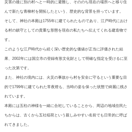
災害の後に別の村へと一時的に避難し、そののち現在の場所へと移り住
んで新たな青柳村を開拓したという、歴史的な背景を持っています。
そして、神社の本殿は1755年に建てられたものであり、江戸時代におけ
る村の鎮守としての貴重な形態を現在の私たちへ伝えてくれる建造物で
す。
このような江戸時代から続く深い歴史的な価値が正当に評価された結
果、2002年には国立市の登録有形文化財として明確な指定を受けるに至
った次第です。
また、神社の境内には、火災の事故から村を安全に守るという重要な目
的で1799年に建てられた常夜燈も、当時の姿を保った状態で綺麗に残さ
れています。
本殿には五柱の神様を一緒に合祀していることから、周辺の地域住民た
ちからは、古くから五社稲荷という親しみやすい名前でも日常的に呼ば
れてきました。