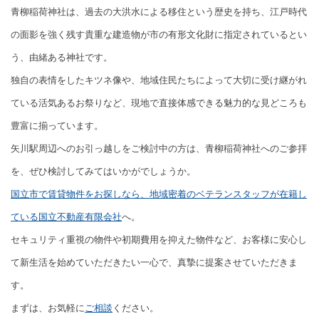
青柳稲荷神社は、過去の大洪水による移住という歴史を持ち、江戸時代
の面影を強く残す貴重な建造物が市の有形文化財に指定されているとい
う、由緒ある神社です。
独自の表情をしたキツネ像や、地域住民たちによって大切に受け継がれ
ている活気あるお祭りなど、現地で直接体感できる魅力的な見どころも
豊富に揃っています。
矢川駅周辺へのお引っ越しをご検討中の方は、青柳稲荷神社へのご参拝
を、ぜひ検討してみてはいかがでしょうか。
国立市で賃貸物件をお探しなら、地域密着のベテランスタッフが在籍し
ている国立不動産有限会社
へ。
セキュリティ重視の物件や初期費用を抑えた物件など、お客様に安心し
て新生活を始めていただきたい一心で、真摯に提案させていただきま
す。
まずは、お気軽に
ご相談
ください。