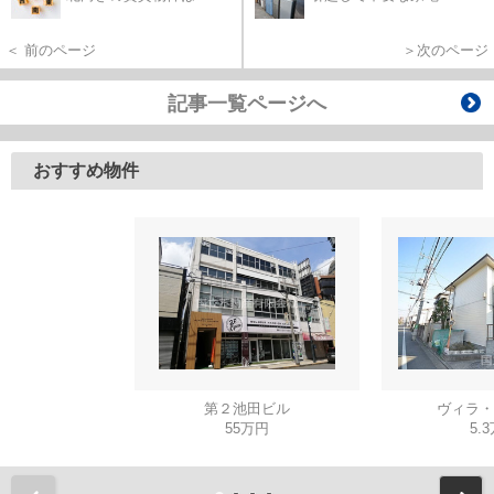
＜ 前のページ
＞次のページ
記事一覧ページへ
おすすめ物件
第２池田ビル
ヴィラ・
55万円
5.