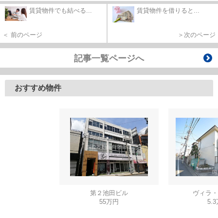
賃貸物件でも結べる...
賃貸物件を借りると...
＜ 前のページ
＞次のページ
記事一覧ページへ
おすすめ物件
第２池田ビル
ヴィラ・
55万円
5.