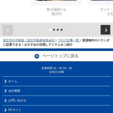
第２池田ビル
ヴィラ・
55万円
5.
国立市の不動産｜国立不動産有限会社
>
ブログ記事一覧
>
賃貸物件のベランダ
に設置できる！おすすめの目隠しアイテムをご紹介
ページトップに戻る
営業時間:10：00-18：00
定休日:水曜
ホーム
会社概要
お問い合わせ
PCサイト