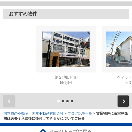
おすすめ物件
第２池田ビル
ヴィラ・
55万円
5.
国立市の不動産｜国立不動産有限会社
>
ブログ記事一覧
>
賃貸物件に浴室乾燥
機は必要？入居後に後付けできるかについてご紹介
ページトップに戻る