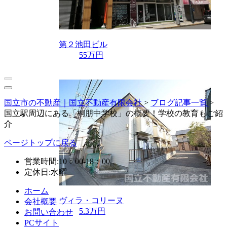
第２池田ビル
55万円
国立市の不動産｜国立不動産有限会社
>
ブログ記事一覧
>
国立駅周辺にある「桐朋中学校」の概要！学校の教育もご紹
介
ページトップに戻る
営業時間:10：00-18：00
定休日:水曜
ホーム
ヴィラ・コリーヌ
会社概要
5.3万円
お問い合わせ
PCサイト