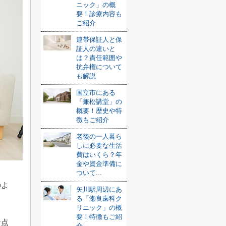
ニック」の概
要！診療内容も
ご紹介
連帯保証人と保
証人の違いと
は？責任範囲や
抗弁権について
も解説
国立市にある
「兼松講堂」の
概要！歴史や特
徴もご紹介
老後の一人暮ら
しに必要な生活
費はいくら？年
金や資金準備に
ついて...
のよ
矢川駅周辺にあ
る「瀬良歯科ク
リニック」の概
要！特徴もご紹
な点
介