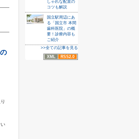
しゃれな配置の
コツも解説
国立駅周辺にあ
る「国立市 本間
歯科医院」の概
要！診療内容も
ご紹介
>>全ての記事を見る
屋の
XML
RSS2.0
。
取り
おい