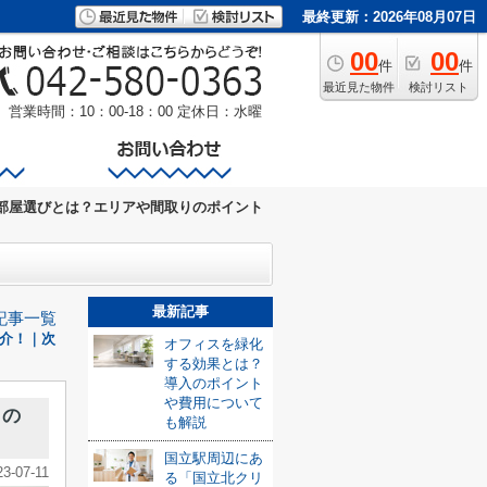
最終更新：2026年08月07日
00
00
件
件
最近見た物件
検討リスト
営業時間：10：00-18：00
定休日：水曜
部屋選びとは？エリアや間取りのポイント
最新記事
記事一覧
介！｜次
オフィスを緑化
する効果とは？
導入のポイント
や費用について
りの
も解説
国立駅周辺にあ
23-07-11
る「国立北クリ