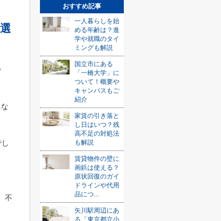
おすすめ記事
一人暮らしを始
選
める年齢は？進
学や就職のタイ
ミングも解説
国立市にある
で
「一橋大学」に
ついて！概要や
キャンパスもご
紹介
にな
家賃の引き落と
し日はいつ？残
高不足の対処法
も解説
でし
賃貸物件の壁に
画鋲は使える？
原状回復のガイ
ドラインや代用
品につ...
、不
矢川駅周辺にあ
る「東京都立小