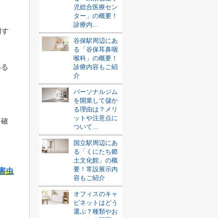
児総合医療セン
ター」の概要！
診療内...
用す
谷保駅周辺にあ
る「谷保耳鼻咽
喉科」の概要！
いる
診療内容もご紹
介
パーソナルジム
を開業して儲か
。
る理由は？メリ
ットや注意点に
て確
ついて...
国立駅周辺にあ
る「くにたち郷
土文化館」の概
要！常設展示内
害虫
容もご紹介
オフィスのキャ
ビネットはどう
選ぶ？種類やお