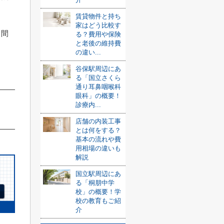
賃貸物件と持ち
家はどう比較す
、間
る？費用や保険
と老後の維持費
の違い...
谷保駅周辺にあ
る「国立さくら
通り耳鼻咽喉科
眼科」の概要！
診療内...
店舗の内装工事
とは何をする？
基本の流れや費
用相場の違いも
解説
国立駅周辺にあ
る「桐朋中学
校」の概要！学
校の教育もご紹
介