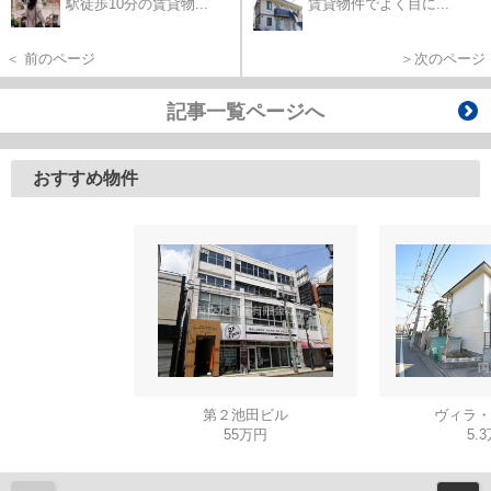
駅徒歩10分の賃貸物...
賃貸物件でよく目に...
＜ 前のページ
＞次のページ
記事一覧ページへ
おすすめ物件
第２池田ビル
ヴィラ・
55万円
5.