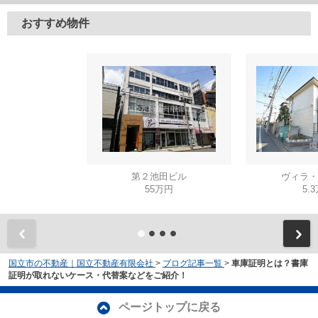
おすすめ物件
第２池田ビル
ヴィラ・
55万円
5.
国立市の不動産｜国立不動産有限会社
>
ブログ記事一覧
>
車庫証明とは？書庫
証明が取れないケース・代替案などをご紹介！
ページトップに戻る