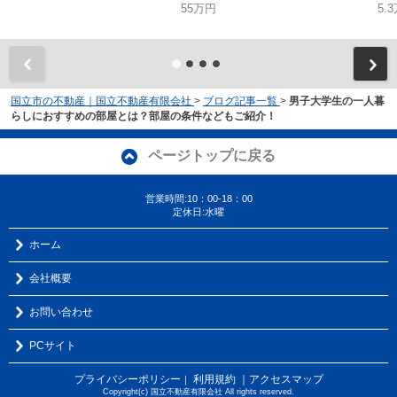
55万円
5.
国立市の不動産｜国立不動産有限会社
>
ブログ記事一覧
>
男子大学生の一人暮
らしにおすすめの部屋とは？部屋の条件などもご紹介！
ページトップに戻る
営業時間:10：00-18：00
定休日:水曜
ホーム
会社概要
お問い合わせ
PCサイト
プライバシーポリシー
利用規約
｜アクセスマップ
｜
Copyright(c) 国立不動産有限会社 All rights reserved.