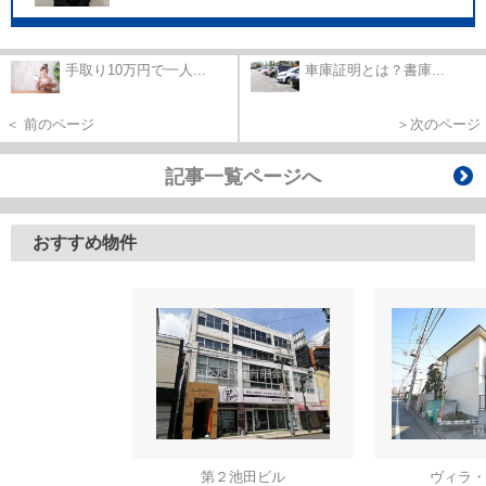
手取り10万円で一人...
車庫証明とは？書庫...
＜ 前のページ
＞次のページ
記事一覧ページへ
おすすめ物件
第２池田ビル
ヴィラ・