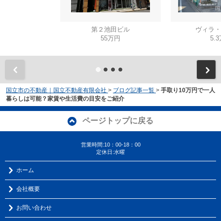
第２池田ビル
ヴィラ・
55万円
5.
国立市の不動産｜国立不動産有限会社
>
ブログ記事一覧
>
手取り10万円で一人
暮らしは可能？家賃や生活費の目安をご紹介
ページトップに戻る
営業時間:10：00-18：00
定休日:水曜
ホーム
会社概要
お問い合わせ