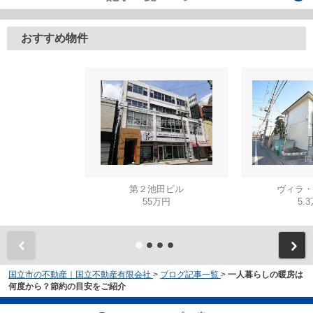
おすすめ物件
第２池田ビル
ヴィラ・
55万円
5.
国立市の不動産｜国立不動産有限会社
>
ブログ記事一覧
>
一人暮らしの暖房は
何度から？節約の目安をご紹介