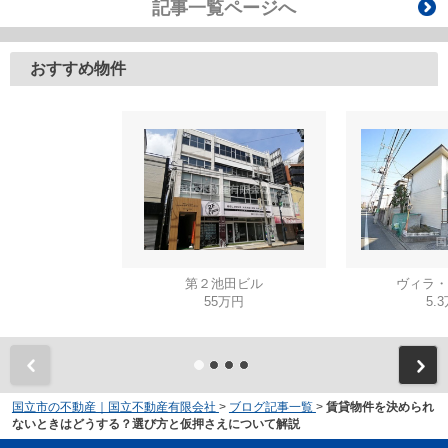
記事一覧ページへ
おすすめ物件
第２池田ビル
ヴィラ・
55万円
5.
国立市の不動産｜国立不動産有限会社
>
ブログ記事一覧
>
賃貸物件を決められ
ないときはどうする？選び方と仮押さえについて解説