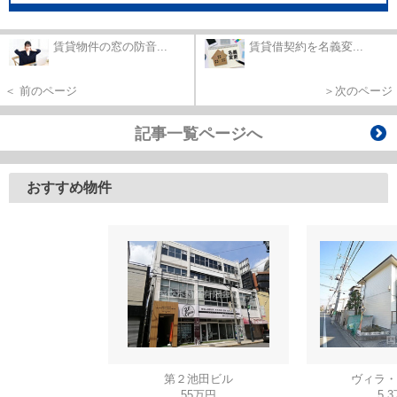
賃貸物件の窓の防音...
賃貸借契約を名義変...
＜ 前のページ
＞次のページ
記事一覧ページへ
おすすめ物件
第２池田ビル
ヴィラ・
55万円
5.