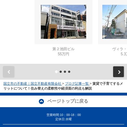
第２池田ビル
ヴィラ・
55万円
5.
国立市の不動産｜国立不動産有限会社
>
ブログ記事一覧
>
賃貸で子育てするメ
リットについて！住み替えの柔軟性や経済面の利点も解説
ページトップに戻る
営業時間:10：00-18：00
定休日:水曜