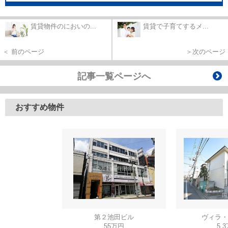
賃貸物件のにおいの...
賃貸で子育てするメ...
＜ 前のページ
＞次のページ
記事一覧ページへ
おすすめ物件
第２池田ビル
ヴィラ・
55万円
5.