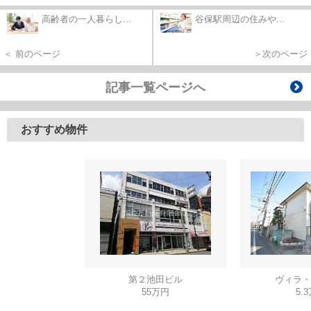
高齢者の一人暮らし...
谷保駅周辺の住みや...
＜ 前のページ
＞次のページ
記事一覧ページへ
おすすめ物件
第２池田ビル
ヴィラ・
55万円
5.