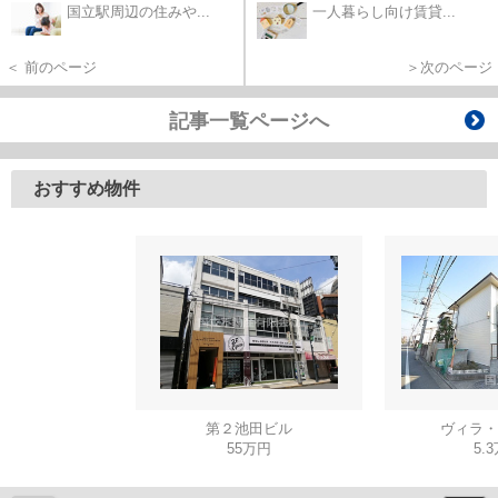
国立駅周辺の住みや...
一人暮らし向け賃貸...
＜ 前のページ
＞次のページ
記事一覧ページへ
おすすめ物件
第２池田ビル
ヴィラ・
55万円
5.