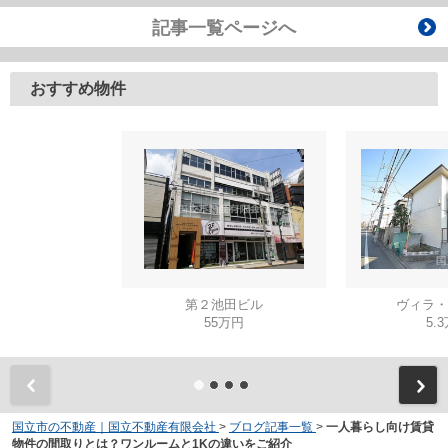
記事一覧ページへ
おすすめ物件
第２池田ビル
ヴィラ・
55万円
5.
国立市の不動産｜国立不動産有限会社
>
ブログ記事一覧
>
一人暮らし向け賃貸
物件の間取りとは？ワンルームと1Kの違いをご紹介