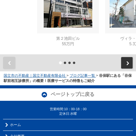
第２池田ビル
ヴィラ・
55万円
5.
国立市の不動産｜国立不動産有限会社
>
ブログ記事一覧
>
谷保駅にある「谷保
駅前相互診療所」の概要！医療サービスの特徴もご紹介
ページトップに戻る
営業時間:10：00-18：00
定休日:水曜
ホーム