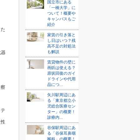
国立市にある
「一橋大学」に
ついて！概要や
キャンパスもご
紹介
した
家賃の引き落と
し日はいつ？残
高不足の対処法
も解説
化器
賃貸物件の壁に
し
画鋲は使える？
原状回復のガイ
ドラインや代用
品につ...
診察
矢川駅周辺にあ
。
る「東京都立小
児総合医療セン
リテ
ター」の概要！
診療内...
慢性
谷保駅周辺にあ
る「谷保耳鼻咽
喉科」の概要！