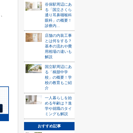
谷保駅周辺にあ
る「国立さくら
て、
通り耳鼻咽喉科
眼科」の概要！
診療内...
店舗の内装工事
とは何をする？
基本の流れや費
用相場の違いも
解説
国立駅周辺にあ
る「桐朋中学
校」の概要！学
校の教育もご紹
介
一人暮らしを始
める年齢は？進
学や就職のタイ
ミングも解説
おすすめ記事