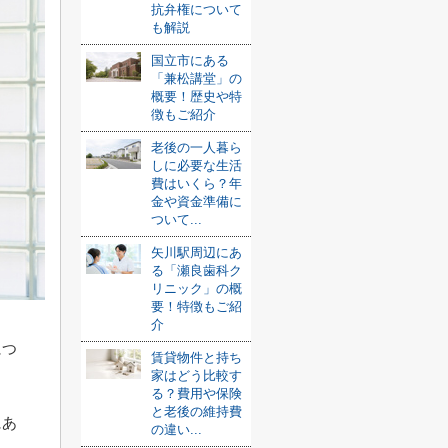
抗弁権について
も解説
国立市にある
「兼松講堂」の
概要！歴史や特
徴もご紹介
老後の一人暮ら
しに必要な生活
費はいくら？年
金や資金準備に
ついて...
矢川駅周辺にあ
る「瀬良歯科ク
リニック」の概
要！特徴もご紹
介
につ
賃貸物件と持ち
家はどう比較す
る？費用や保険
と老後の維持費
にあ
の違い...