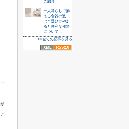
ご紹介
一人暮らしで揃
える食器の数
は？選び方やあ
ると便利な種類
について...
>>全ての記事を見る
XML
RSS2.0
テー
の診
おこ