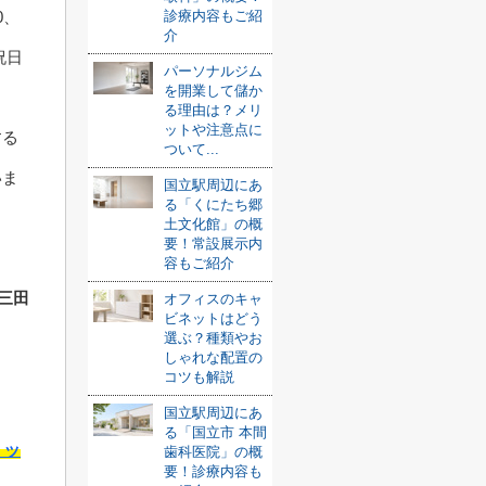
診療内容もご紹
0、
介
祝日
パーソナルジム
を開業して儲か
る理由は？メリ
ットや注意点に
する
ついて...
いま
国立駅周辺にあ
る「くにたち郷
土文化館」の概
要！常設展示内
容もご紹介
ー三田
オフィスのキャ
ビネットはどう
選ぶ？種類やお
しゃれな配置の
コツも解説
国立駅周辺にあ
る「国立市 本間
リッ
歯科医院」の概
要！診療内容も