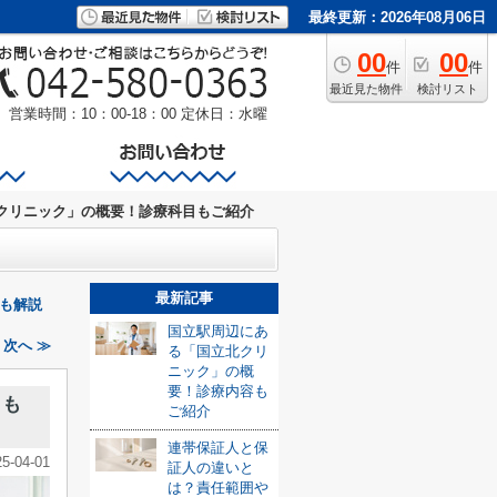
最終更新：2026年08月06日
00
00
件
件
最近見た物件
検討リスト
営業時間：10：00-18：00
定休日：水曜
クリニック」の概要！診療科目もご紹介
最新記事
も解説
国立駅周辺にあ
次へ ≫
る「国立北クリ
ニック」の概
要！診療内容も
目も
ご紹介
連帯保証人と保
25-04-01
証人の違いと
は？責任範囲や