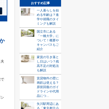
おすすめ記事
一人暮らしを始
める年齢は？進
学や就職のタイ
ミングも解説
国立市にある
「一橋大学」に
か
ついて！概要や
キャンパスもご
紹介
家賃の引き落と
工夫
し日はいつ？残
高不足の対処法
も解説
賃貸物件の壁に
能で
画鋲は使える？
原状回復のガイ
ドラインや代用
品につ...
バシ
矢川駅周辺にあ
る「東京都立小