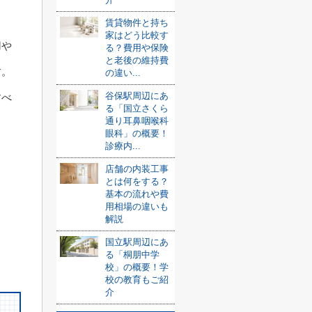
賃貸物件と持ち
家はどう比較す
用や
る？費用や保険
と老後の維持費
す。
の違い...
谷保駅周辺にあ
すべ
る「国立さくら
通り耳鼻咽喉科
ま
眼科」の概要！
診療内...
店舗の内装工事
とは何をする？
基本の流れや費
用相場の違いも
解説
国立駅周辺にあ
る「桐朋中学
校」の概要！学
校の教育もご紹
介