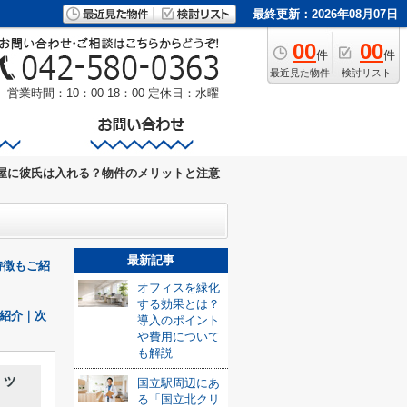
最終更新：2026年08月07日
00
00
件
件
最近見た物件
検討リスト
営業時間：10：00-18：00
定休日：水曜
屋に彼氏は入れる？物件のメリットと注意
最新記事
特徴もご紹
オフィスを緑化
する効果とは？
紹介｜次
導入のポイント
や費用について
も解説
リッ
国立駅周辺にあ
る「国立北クリ