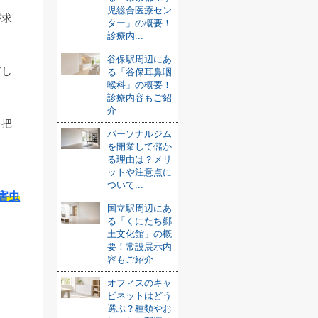
児総合医療セン
が求
ター」の概要！
診療内...
谷保駅周辺にあ
重し
る「谷保耳鼻咽
喉科」の概要！
。
診療内容もご紹
介
り把
パーソナルジム
を開業して儲か
る理由は？メリ
ットや注意点に
ついて...
害虫
国立駅周辺にあ
る「くにたち郷
土文化館」の概
要！常設展示内
容もご紹介
オフィスのキャ
ビネットはどう
選ぶ？種類やお