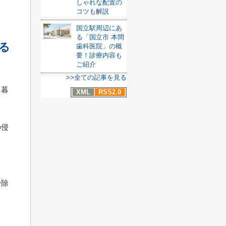
しゃれな配置の
コツも解説
国立駅周辺にあ
る「国立市 本間
る
歯科医院」の概
要！診療内容も
ご紹介
>>全ての記事を見る
た暮
XML
RSS2.0
の侵
ま
掃除
ま