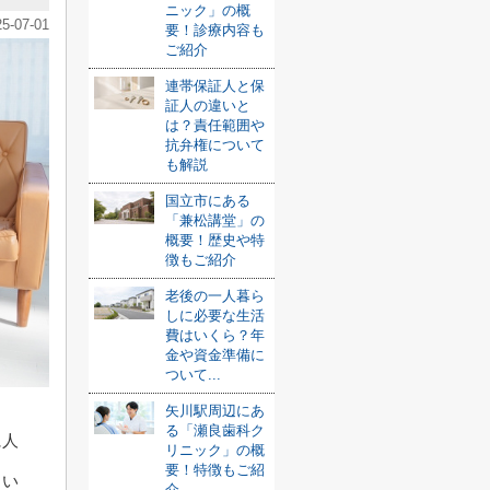
ニック」の概
25-07-01
要！診療内容も
ご紹介
連帯保証人と保
証人の違いと
は？責任範囲や
抗弁権について
も解説
国立市にある
「兼松講堂」の
概要！歴史や特
徴もご紹介
老後の一人暮ら
しに必要な生活
費はいくら？年
金や資金準備に
ついて...
矢川駅周辺にあ
る「瀬良歯科ク
に人
リニック」の概
要！特徴もご紹
もい
介