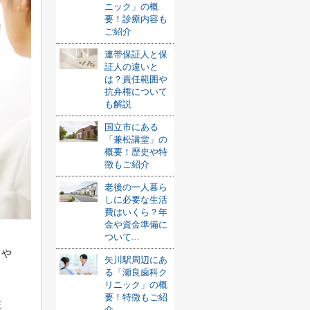
ニック」の概
要！診療内容も
ご紹介
連帯保証人と保
証人の違いと
は？責任範囲や
抗弁権について
も解説
国立市にある
「兼松講堂」の
概要！歴史や特
徴もご紹介
老後の一人暮ら
しに必要な生活
費はいくら？年
金や資金準備に
ついて...
さや
矢川駅周辺にあ
る「瀬良歯科ク
リニック」の概
要！特徴もご紹
在
介