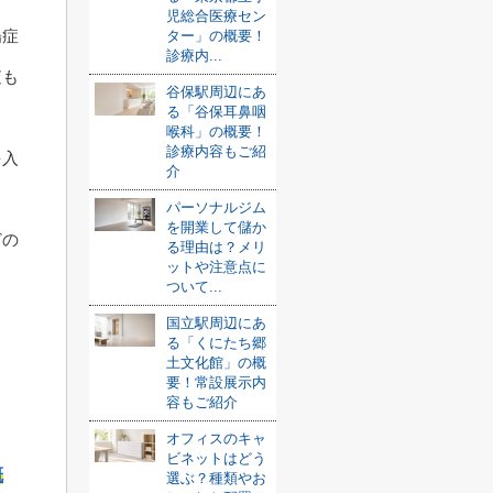
児総合医療セン
腸症
ター」の概要！
診療内...
査も
谷保駅周辺にあ
る「谷保耳鼻咽
喉科」の概要！
診療内容もご紹
を入
介
パーソナルジム
を開業して儲か
どの
る理由は？メリ
ットや注意点に
ついて...
国立駅周辺にあ
る「くにたち郷
土文化館」の概
要！常設展示内
容もご紹介
オフィスのキャ
ビネットはどう
概
選ぶ？種類やお