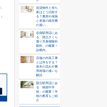
か。
賃貸物件と持ち
家はどう比較す
ク」
る？費用や保険
と老後の維持費
の違い...
谷保駅周辺にあ
る「国立さくら
通り耳鼻咽喉科
眼科」の概要！
診療内...
店舗の内装工事
とは何をする？
基本の流れや費
用相場の違いも
解説
国立駅周辺にあ
る「桐朋中学
校」の概要！学
校の教育もご紹
介