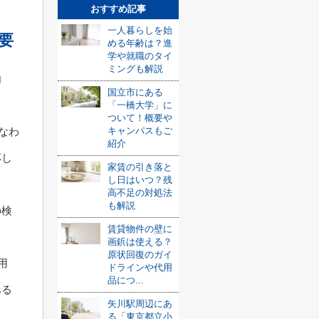
おすすめ記事
一人暮らしを始
要
める年齢は？進
学や就職のタイ
ミングも解説
内
国立市にある
「一橋大学」に
ついて！概要や
キャンパスもご
なわ
紹介
応し
家賃の引き落と
し日はいつ？残
高不足の対処法
も解説
の検
賃貸物件の壁に
画鋲は使える？
原状回復のガイ
用
ドラインや代用
品につ...
ある
矢川駅周辺にあ
る「東京都立小