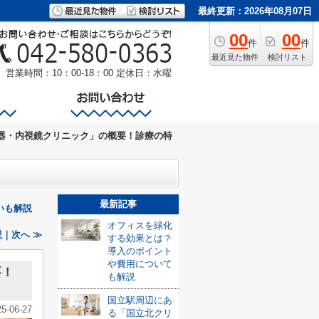
最終更新：2026年08月07日
00
00
件
件
最近見た物件
検討リスト
営業時間：10：00-18：00
定休日：水曜
器・内視鏡クリニック」の概要！診療の特
最新記事
いも解説
オフィスを緑化
｜次へ ≫
する効果とは？
導入のポイント
や費用について
要！
も解説
国立駅周辺にあ
25-06-27
る「国立北クリ