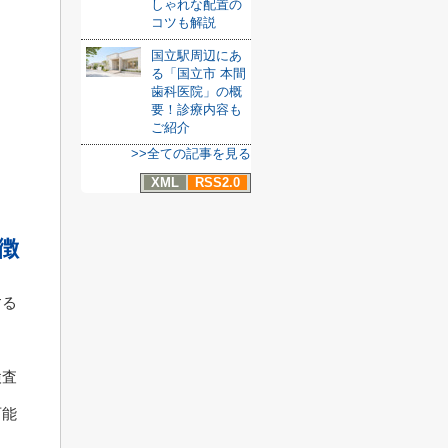
しゃれな配置の
コツも解説
国立駅周辺にあ
る「国立市 本間
歯科医院」の概
要！診療内容も
ご紹介
>>全ての記事を見る
XML
RSS2.0
徴
する
検査
可能