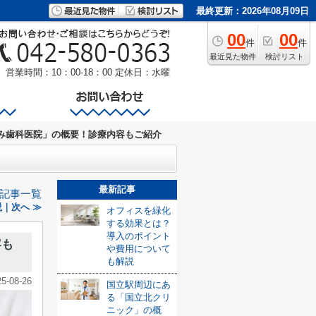
最終更新：2026年08月09日
00
00
件
件
最近見た物件
検討リスト
営業時間：10：00-18：00
定休日：水曜
み歯科医院」の概要！診療内容もご紹介
最新記事
記事一覧
｜次へ ≫
オフィスを緑化
する効果とは？
導入のポイント
容も
や費用について
も解説
25-08-26
国立駅周辺にあ
る「国立北クリ
ニック」の概