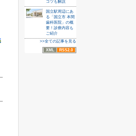
コツも解説
国立駅周辺にあ
る「国立市 本間
歯科医院」の概
要！診療内容も
ご紹介
概
>>全ての記事を見る
XML
RSS2.0