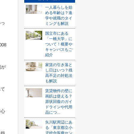
一人暮らしを始
める年齢は？進
学や就職のタイ
わっ
ミングも解説
国立市にある
「一橋大学」に
ついて！概要や
08
キャンパスもご
紹介
家賃の引き落と
制が
し日はいつ？残
高不足の対処法
も解説
べて
賃貸物件の壁に
画鋲は使える？
原状回復のガイ
ドラインや代用
安心
品につ...
矢川駅周辺にあ
る「東京都立小
児総合医療セン
目指