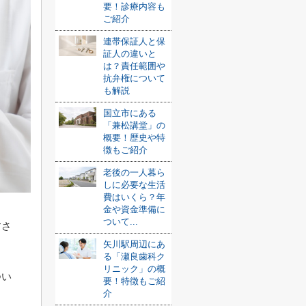
要！診療内容も
ご紹介
連帯保証人と保
証人の違いと
は？責任範囲や
抗弁権について
も解説
国立市にある
「兼松講堂」の
概要！歴史や特
徴もご紹介
老後の一人暮ら
しに必要な生活
費はいくら？年
金や資金準備に
ついて...
すさ
矢川駅周辺にあ
る「瀬良歯科ク
リニック」の概
つい
要！特徴もご紹
介