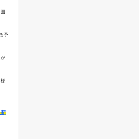
範囲
る予
制が
多様
最新