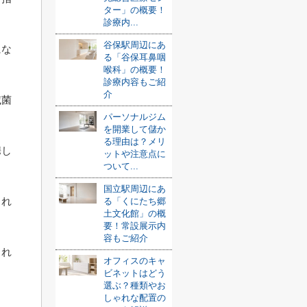
ター」の概要！
診療内...
谷保駅周辺にあ
にな
る「谷保耳鼻咽
喉科」の概要！
診療内容もご紹
介
滅菌
パーソナルジム
を開業して儲か
る理由は？メリ
携し
ットや注意点に
ついて...
国立駅周辺にあ
され
る「くにたち郷
土文化館」の概
要！常設展示内
容もご紹介
され
オフィスのキャ
ビネットはどう
選ぶ？種類やお
しゃれな配置の