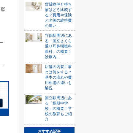
賃貸物件と持ち
、概
家はどう比較す
る？費用や保険
と老後の維持費
の違い...
谷保駅周辺にあ
る「国立さくら
通り耳鼻咽喉科
眼科」の概要！
診療内...
店舗の内装工事
とは何をする？
基本の流れや費
用相場の違いも
解説
国立駅周辺にあ
る「桐朋中学
校」の概要！学
校の教育もご紹
介
おすすめ記事