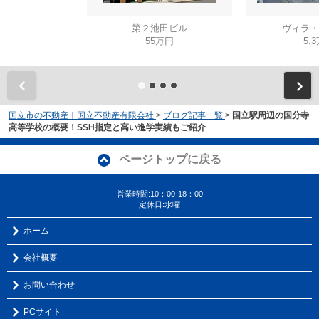
第２池田ビル
ヴィラ・
55万円
5.
国立市の不動産｜国立不動産有限会社
>
ブログ記事一覧
>
国立駅周辺の国分寺
高等学校の概要！SSH指定と高い進学実績もご紹介
ページトップに戻る
営業時間:10：00-18：00
定休日:水曜
ホーム
会社概要
お問い合わせ
PCサイト