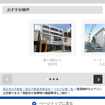
おすすめ物件
第２池田ビル
ヴィラ・
55万円
5.
国立市の不動産｜国立不動産有限会社
>
ブログ記事一覧
>
賃貸物件のエアコン
は交換できる？相談先や故障時の確認事項もご紹介！
ページトップに戻る