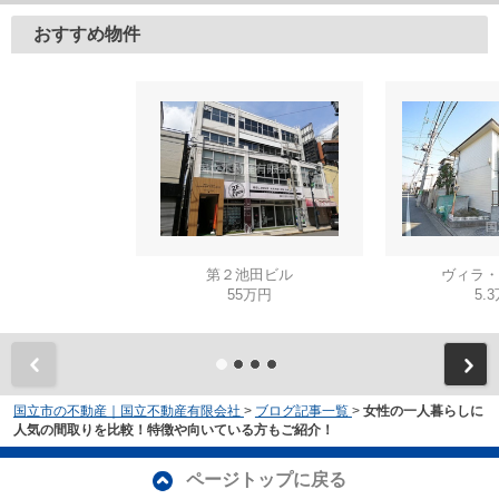
おすすめ物件
第２池田ビル
ヴィラ・
55万円
5.
国立市の不動産｜国立不動産有限会社
>
ブログ記事一覧
>
女性の一人暮らしに
人気の間取りを比較！特徴や向いている方もご紹介！
ページトップに戻る