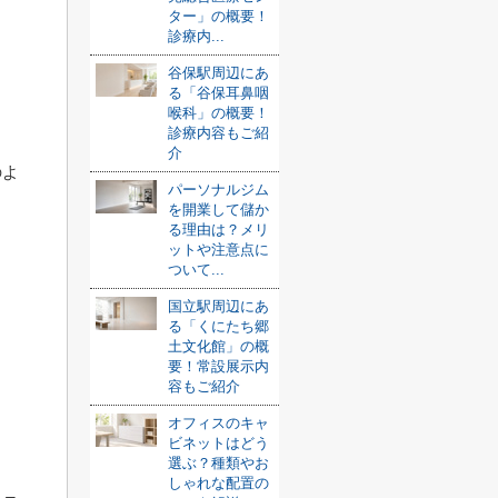
ター」の概要！
診療内...
谷保駅周辺にあ
る「谷保耳鼻咽
喉科」の概要！
診療内容もご紹
介
のよ
パーソナルジム
を開業して儲か
る理由は？メリ
ットや注意点に
ついて...
国立駅周辺にあ
る「くにたち郷
土文化館」の概
要！常設展示内
容もご紹介
、
オフィスのキャ
ビネットはどう
選ぶ？種類やお
しゃれな配置の