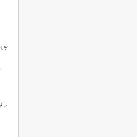
れぞ
で
ほし