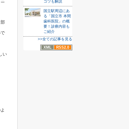
ュニ
コツも解説
国立駅周辺にあ
る「国立市 本間
歯科医院」の概
は部
要！診療内容も
ご紹介
めで
>>全ての記事を見る
XML
RSS2.0
しい
のよ