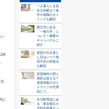
一人暮らしを始
める年齢は？進
学や就職のタイ
ミングも解説
国立市にある
「一橋大学」に
ついて！概要や
とい
キャンパスもご
紹介
家賃の引き落と
DK
し日はいつ？残
高不足の対処法
で
も解説
賃貸物件の壁に
画鋲は使える？
、引
原状回復のガイ
ドラインや代用
品につ...
的に
矢川駅周辺にあ
る「東京都立小
児総合医療セン