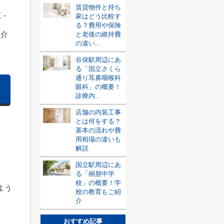
賃貸物件と持ち
K・
家はどう比較す
る？費用や保険
紹介
と老後の維持費
の違い...
谷保駅周辺にあ
る「国立さくら
通り耳鼻咽喉科
眼科」の概要！
診療内...
店舗の内装工事
とは何をする？
基本の流れや費
用相場の違いも
解説
国立駅周辺にあ
る「桐朋中学
校」の概要！学
よう
校の教育もご紹
介
おすすめ記事