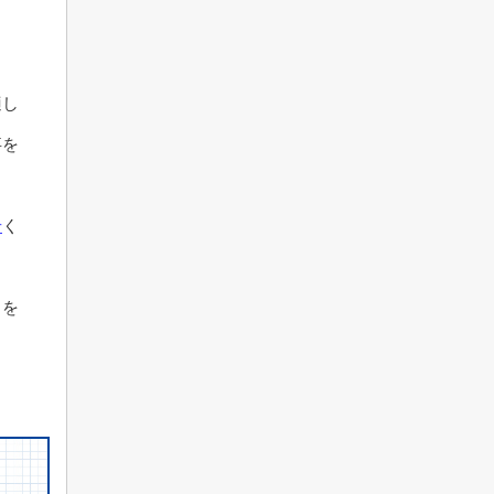
。
適し
事を
せ
く
しを