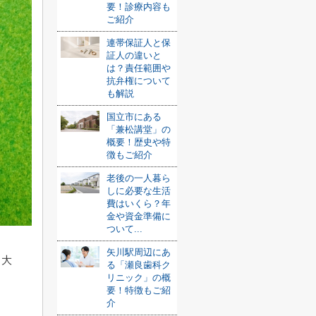
要！診療内容も
ご紹介
連帯保証人と保
証人の違いと
は？責任範囲や
抗弁権について
も解説
国立市にある
「兼松講堂」の
概要！歴史や特
徴もご紹介
老後の一人暮ら
しに必要な生活
費はいくら？年
金や資金準備に
ついて...
矢川駅周辺にあ
き大
る「瀬良歯科ク
リニック」の概
要！特徴もご紹
介
。