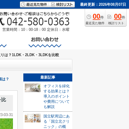
最終更新：2026年08月07日
00
00
件
件
最近見た物件
検討リスト
営業時間：10：00-18：00
定休日：水曜
は？1LDK・2LDK・3LDKを比較
最新記事
額は？
オフィスを緑化
する効果とは？
導入のポイント
を比
や費用について
も解説
23-03-31
国立駅周辺にあ
る「国立北クリ
ニック」の概