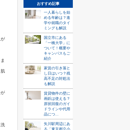
おすすめ記事
一人暮らしを始
める年齢は？進
学や就職のタイ
ミングも解説
国立市にある
担が
「一橋大学」に
ついて！概要や
キャンパスもご
紹介
りま
家賃の引き落と
、肌
し日はいつ？残
高不足の対処法
も解説
浄が
賃貸物件の壁に
画鋲は使える？
原状回復のガイ
ドラインや代用
品につ...
矢川駅周辺にあ
水洗
る「東京都立小