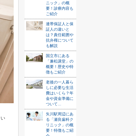
ニック」の概
要！診療内容も
ご紹介
連帯保証人と保
証人の違いと
は？責任範囲や
抗弁権について
も解説
国立市にある
「兼松講堂」の
概要！歴史や特
徴もご紹介
老後の一人暮ら
しに必要な生活
費はいくら？年
金や資金準備に
ついて...
矢川駅周辺にあ
てい
る「瀬良歯科ク
リニック」の概
要！特徴もご紹
介