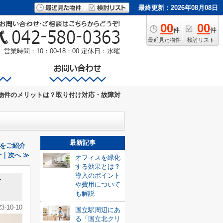
最終更新：2026年08月08日
00
00
件
件
最近見た物件
検討リスト
営業時間：10：00-18：00
定休日：水曜
物件のメリットは？取り付け対応・故障対
最新記事
をご紹介
｜次へ ≫
オフィスを緑化
する効果とは？
導入のポイント
対
や費用について
も解説
23-10-10
国立駅周辺にあ
る「国立北クリ