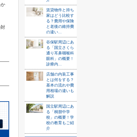
わか
賃貸物件と持ち
家はどう比較す
る？費用や保険
と老後の維持費
の対
の違い...
谷保駅周辺にあ
る「国立さくら
通り耳鼻咽喉科
眼科」の概要！
診療内...
店舗の内装工事
とは何をする？
基本の流れや費
用相場の違いも
解説
国立駅周辺にあ
る「桐朋中学
校」の概要！学
校の教育もご紹
介