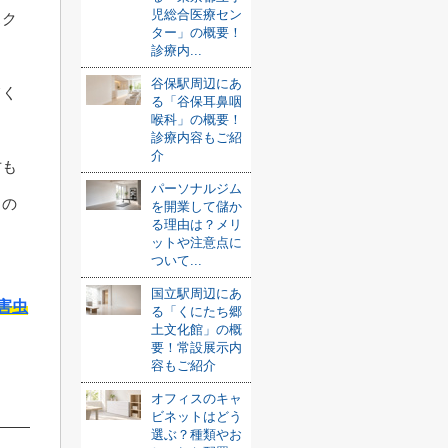
児総合医療セン
スク
ター」の概要！
診療内...
谷保駅周辺にあ
てく
る「谷保耳鼻咽
喉科」の概要！
診療内容もご紹
介
方も
パーソナルジム
るの
を開業して儲か
る理由は？メリ
ットや注意点に
ついて...
国立駅周辺にあ
害虫
る「くにたち郷
土文化館」の概
要！常設展示内
容もご紹介
オフィスのキャ
ビネットはどう
選ぶ？種類やお