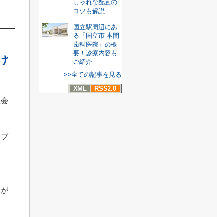
しゃれな配置の
コツも解説
国立駅周辺にあ
る「国立市 本間
歯科医院」の概
要！診療内容も
け
ご紹介
>>全ての記事を見る
XML
RSS2.0
理会
ラブ
。
台が