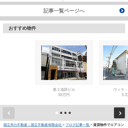
記事一覧ページへ
おすすめ物件
第２池田ビル
ヴィラ・
55万円
5.
国立市の不動産｜国立不動産有限会社
>
ブログ記事一覧
>
賃貸物件でエアコン