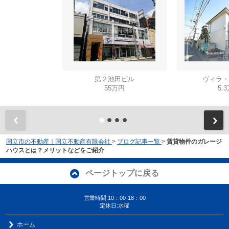
第２池田ビル
ヴィラ・
55万円
5.
国立市の不動産｜国立不動産有限会社
>
ブログ記事一覧
>
賃貸物件のガレージ
ハウスとは？メリットなどをご紹介
ページトップに戻る
営業時間:10：00-18：00
定休日:水曜
ホーム