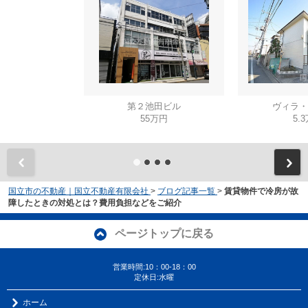
第２池田ビル
ヴィラ・
55万円
5.
国立市の不動産｜国立不動産有限会社
>
ブログ記事一覧
>
賃貸物件で冷房が故
障したときの対処とは？費用負担などをご紹介
ページトップに戻る
営業時間:10：00-18：00
定休日:水曜
ホーム