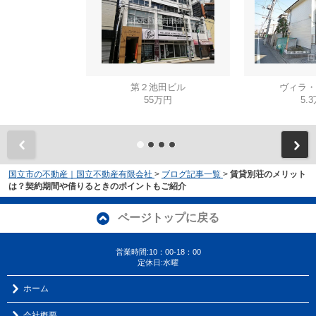
第２池田ビル
ヴィラ・
55万円
5.
国立市の不動産｜国立不動産有限会社
>
ブログ記事一覧
>
賃貸別荘のメリット
は？契約期間や借りるときのポイントもご紹介
ページトップに戻る
営業時間:10：00-18：00
定休日:水曜
ホーム
会社概要