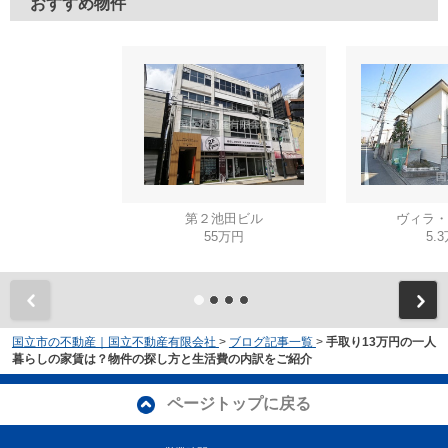
おすすめ物件
第２池田ビル
ヴィラ・
55万円
5.
国立市の不動産｜国立不動産有限会社
>
ブログ記事一覧
>
手取り13万円の一人
暮らしの家賃は？物件の探し方と生活費の内訳をご紹介
ページトップに戻る