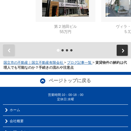
第２池田ビル
ヴィラ・
55万円
5.
国立市の不動産｜国立不動産有限会社
>
ブログ記事一覧
>
賃貸物件の解約は代
理人でも可能なのか？手続きの流れや注意点
ページトップに戻る
営業時間:10：00-18：00
定休日:水曜
ホーム
会社概要