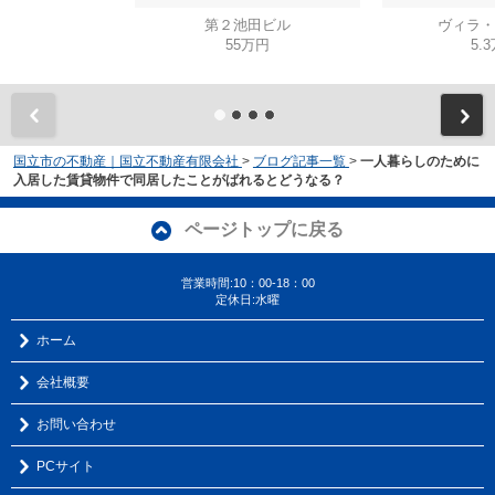
第２池田ビル
ヴィラ・
55万円
5.
国立市の不動産｜国立不動産有限会社
>
ブログ記事一覧
>
一人暮らしのために
入居した賃貸物件で同居したことがばれるとどうなる？
ページトップに戻る
営業時間:10：00-18：00
定休日:水曜
ホーム
会社概要
お問い合わせ
PCサイト