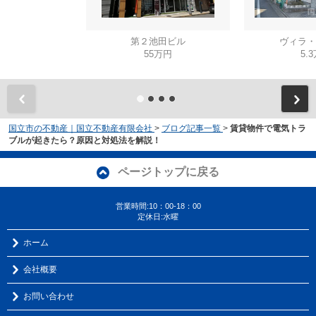
第２池田ビル
ヴィラ・
55万円
5.
国立市の不動産｜国立不動産有限会社
>
ブログ記事一覧
>
賃貸物件で電気トラ
ブルが起きたら？原因と対処法を解説！
ページトップに戻る
営業時間:10：00-18：00
定休日:水曜
ホーム
会社概要
お問い合わせ