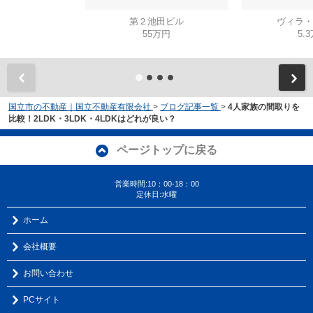
第２池田ビル
ヴィラ・
55万円
5.
国立市の不動産｜国立不動産有限会社
>
ブログ記事一覧
>
4人家族の間取りを
比較！2LDK・3LDK・4LDKはどれが良い？
ページトップに戻る
営業時間:10：00-18：00
定休日:水曜
ホーム
会社概要
お問い合わせ
PCサイト