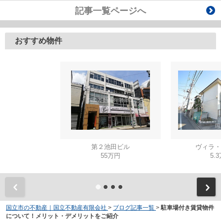
記事一覧ページへ
おすすめ物件
第２池田ビル
ヴィラ・
55万円
5.
国立市の不動産｜国立不動産有限会社
>
ブログ記事一覧
>
駐車場付き賃貸物件
について！メリット・デメリットをご紹介