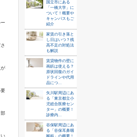
国立市にある
「一橋大学」に
。
ついて！概要や
キャンパスもご
ルー
紹介
家賃の引き落と
し日はいつ？残
ださ
高不足の対処法
も解説
賃貸物件の壁に
画鋲は使える？
点が
原状回復のガイ
ドラインや代用
品につ...
必要
矢川駅周辺にあ
る「東京都立小
児総合医療セン
ター」の概要！
、部
診療内...
谷保駅周辺にあ
る「谷保耳鼻咽
てい
喉科」の概要！