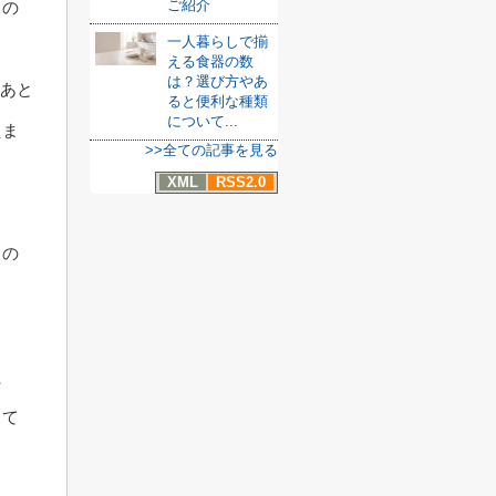
ご紹介
るの
一人暮らしで揃
える食器の数
は？選び方やあ
、あと
ると便利な種類
について...
えま
>>全ての記事を見る
XML
RSS2.0
。
この
た
して