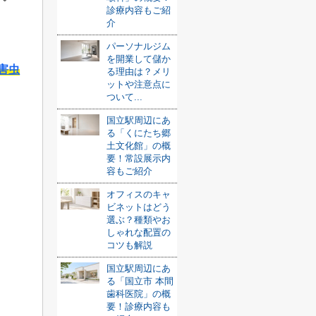
診療内容もご紹
介
パーソナルジム
を開業して儲か
害虫
る理由は？メリ
ットや注意点に
ついて...
国立駅周辺にあ
る「くにたち郷
土文化館」の概
要！常設展示内
容もご紹介
オフィスのキャ
ビネットはどう
選ぶ？種類やお
しゃれな配置の
コツも解説
国立駅周辺にあ
る「国立市 本間
歯科医院」の概
要！診療内容も