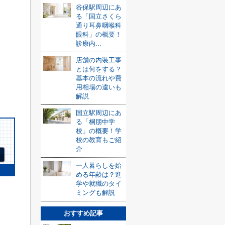
谷保駅周辺にあ
る「国立さくら
通り耳鼻咽喉科
眼科」の概要！
診療内...
店舗の内装工事
とは何をする？
基本の流れや費
用相場の違いも
解説
国立駅周辺にあ
る「桐朋中学
校」の概要！学
校の教育もご紹
介
一人暮らしを始
める年齢は？進
学や就職のタイ
ミングも解説
おすすめ記事