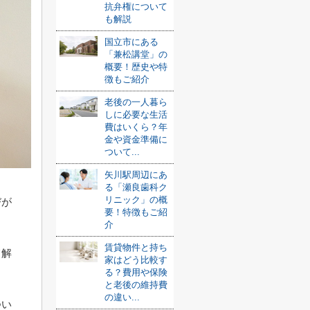
抗弁権について
も解説
国立市にある
「兼松講堂」の
概要！歴史や特
徴もご紹介
老後の一人暮ら
しに必要な生活
費はいくら？年
金や資金準備に
ついて...
矢川駅周辺にあ
る「瀬良歯科ク
リニック」の概
びが
要！特徴もご紹
介
賃貸物件と持ち
て解
家はどう比較す
る？費用や保険
と老後の維持費
の違い...
つい