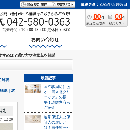
最終更新：2026年08月06日
00
00
件
件
最近見た物件
検討リスト
営業時間：10：00-18：00
定休日：水曜
すすめは？選び方や注意点を解説
最新記事
て解説
国立駅周辺にあ
解説｜次
る「国立北クリ
ニック」の概
要！診療内容も
ご紹介
解説
連帯保証人と保
24-12-29
証人の違いと
は？責任範囲や