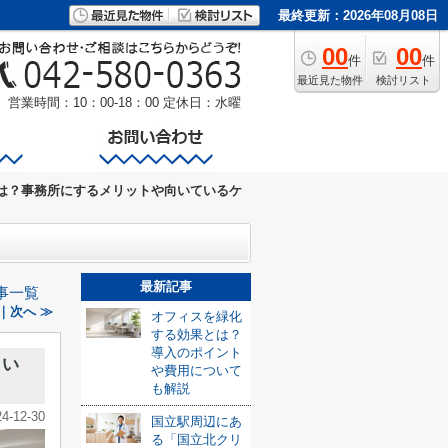
最終更新：2026年08月08日
00
00
件
件
最近見た物件
検討リスト
営業時間：10：00-18：00
定休日：水曜
は？事務所にするメリットや向いているケ
最新記事
事一覧
｜次へ ≫
オフィスを緑化
する効果とは？
導入のポイント
向い
や費用について
も解説
24-12-30
国立駅周辺にあ
る「国立北クリ