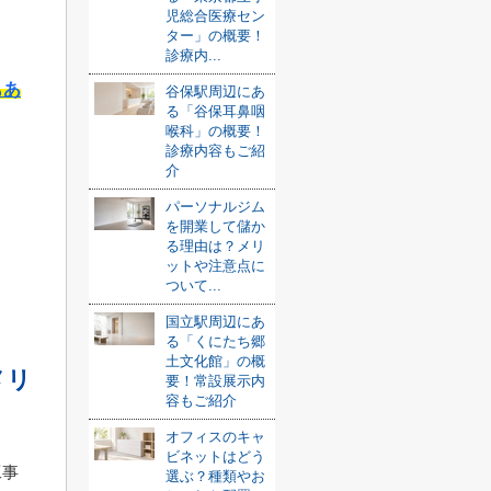
児総合医療セン
ター」の概要！
診療内...
もあ
谷保駅周辺にあ
る「谷保耳鼻咽
喉科」の概要！
診療内容もご紹
介
パーソナルジム
を開業して儲か
る理由は？メリ
ットや注意点に
ついて...
国立駅周辺にあ
る「くにたち郷
土文化館」の概
メリ
要！常設展示内
容もご紹介
オフィスのキャ
ビネットはどう
工事
選ぶ？種類やお