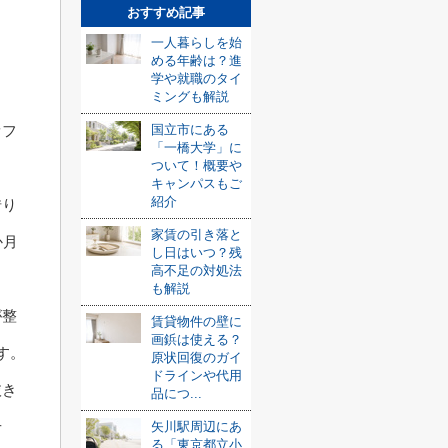
おすすめ記事
一人暮らしを始
める年齢は？進
学や就職のタイ
ミングも解説
国立市にある
オフ
「一橋大学」に
ついて！概要や
キャンパスもご
紹介
借り
家賃の引き落と
か月
し日はいつ？残
高不足の対処法
も解説
が整
賃貸物件の壁に
画鋲は使える？
す。
原状回復のガイ
ドラインや代用
抜き
品につ...
せ
矢川駅周辺にあ
る「東京都立小