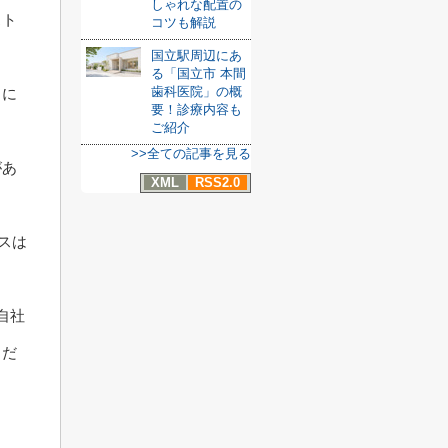
しゃれな配置の
スト
コツも解説
国立駅周辺にあ
る「国立市 本間
歯科医院」の概
トに
要！診療内容も
ご紹介
>>全ての記事を見る
があ
XML
RSS2.0
ースは
自社
こだ