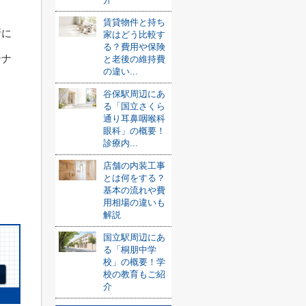
賃貸物件と持ち
所に
家はどう比較す
る？費用や保険
テナ
と老後の維持費
の違い...
谷保駅周辺にあ
る「国立さくら
通り耳鼻咽喉科
眼科」の概要！
診療内...
店舗の内装工事
とは何をする？
基本の流れや費
用相場の違いも
解説
国立駅周辺にあ
る「桐朋中学
校」の概要！学
校の教育もご紹
介