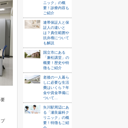
ニック」の概
要！診療内容も
ご紹介
連帯保証人と保
証人の違いと
は？責任範囲や
抗弁権について
も解説
国立市にある
「兼松講堂」の
概要！歴史や特
徴もご紹介
老後の一人暮ら
しに必要な生活
費はいくら？年
金や資金準備に
ついて...
必要
矢川駅周辺にあ
る「瀬良歯科ク
リニック」の概
ップ
要！特徴もご紹
介