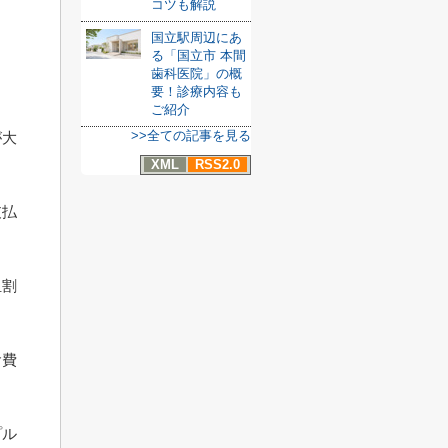
コツも解説
国立駅周辺にあ
る「国立市 本間
歯科医院」の概
要！診療内容も
ご紹介
>>全ての記事を見る
が大
XML
RSS2.0
支払
担割
食費
プル