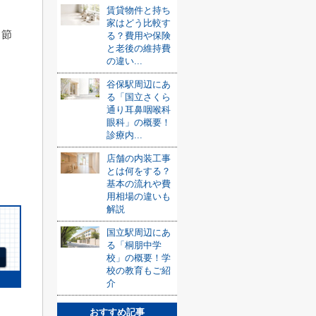
賃貸物件と持ち
家はどう比較す
、節
る？費用や保険
と老後の維持費
の違い...
谷保駅周辺にあ
る「国立さくら
通り耳鼻咽喉科
眼科」の概要！
診療内...
店舗の内装工事
とは何をする？
基本の流れや費
用相場の違いも
解説
国立駅周辺にあ
る「桐朋中学
校」の概要！学
校の教育もご紹
介
おすすめ記事