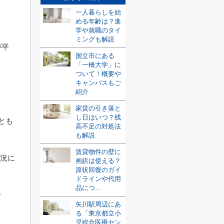
一人暮らしを始
める年齢は？進
学や就職のタイ
ミングも解説
が平
国立市にある
「一橋大学」に
ついて！概要や
キャンパスもご
ま
紹介
家賃の引き落と
し日はいつ？残
とも
高不足の対処法
も解説
賃貸物件の壁に
状況に
画鋲は使える？
原状回復のガイ
ドラインや代用
品につ...
せ
矢川駅周辺にあ
る「東京都立小
児総合医療セン