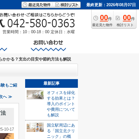
最終更新：2026年08月07日
00
00
件
件
最近見た物件
検討リスト
営業時間：10：00-18：00
定休日：水曜
らかかる？支出の目安や節約方法も解説
最新記事
体験もご紹
オフィスを緑化
次へ ≫
する効果とは？
導入のポイント
や費用について
方法
も解説
国立駅周辺にあ
25-10-17
る「国立北クリ
ニック」の概