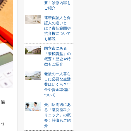
要！診療内容も
ご紹介
連帯保証人と保
証人の違いと
は？責任範囲や
抗弁権について
も解説
国立市にある
「兼松講堂」の
概要！歴史や特
徴もご紹介
老後の一人暮ら
しに必要な生活
費はいくら？年
金や資金準備に
ついて...
準備
矢川駅周辺にあ
る「瀬良歯科ク
リニック」の概
要！特徴もご紹
つう
介