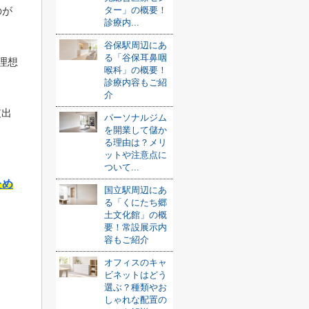
ター」の概要！
のが
診療内...
谷保駅周辺にあ
る「谷保耳鼻咽
理想
喉科」の概要！
診療内容もご紹
介
支出
パーソナルジム
を開業して儲か
る理由は？メリ
ットや注意点に
ついて...
ため
国立駅周辺にあ
る「くにたち郷
土文化館」の概
要！常設展示内
容もご紹介
オフィスのキャ
ビネットはどう
選ぶ？種類やお
しゃれな配置の