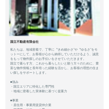
国立不動産有限会社
私たちは、地域密着で、丁寧に〝きめ細かさ”や〝ゆるさ”をモ
ットーにして、お客様が心から納得していただけるよう、誠意
をもって物件探しのお手伝いをさせていただきます。
国立で暮らす方、これから暮らしたいと願う方々のために、豊
富な物件情報と長年培った経験を活かし、お客様の理想の住ま
い探しをサポートします。
■強み
・国立エリアに特化した専門性
・地域に密着した実体験に基づく提案力
■事業
・居住用・事業用賃貸仲介業