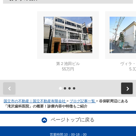
第２池田ビル
ヴィラ・
55万円
5.
国立市の不動産｜国立不動産有限会社
>
ブログ記事一覧
>
谷保駅周辺にある
「滝沢歯科医院」の概要！診療内容や特徴もご紹介
ページトップに戻る
営業時間:10：00-18：00