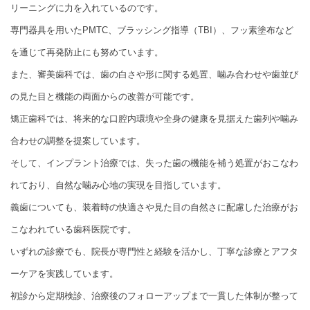
リーニングに力を入れているのです。
専門器具を用いたPMTC、ブラッシング指導（TBI）、フッ素塗布など
を通じて再発防止にも努めています。
また、審美歯科では、歯の白さや形に関する処置、噛み合わせや歯並び
の見た目と機能の両面からの改善が可能です。
矯正歯科では、将来的な口腔内環境や全身の健康を見据えた歯列や噛み
合わせの調整を提案しています。
そして、インプラント治療では、失った歯の機能を補う処置がおこなわ
れており、自然な噛み心地の実現を目指しています。
義歯についても、装着時の快適さや見た目の自然さに配慮した治療がお
こなわれている歯科医院です。
いずれの診療でも、院長が専門性と経験を活かし、丁寧な診療とアフタ
ーケアを実践しています。
初診から定期検診、治療後のフォローアップまで一貫した体制が整って