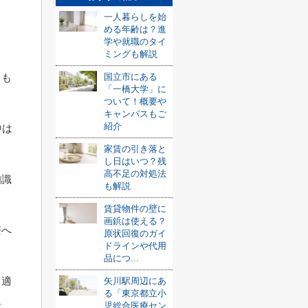
一人暮らしを始
める年齢は？進
学や就職のタイ
ミングも解説
国立市にある
らも
「一橋大学」に
ついて！概要や
キャンパスもご
紹介
中は
家賃の引き落と
し日はいつ？残
高不足の対処法
知識
も解説
賃貸物件の壁に
画鋲は使える？
療へ
原状回復のガイ
ドラインや代用
品につ...
、適
矢川駅周辺にあ
る「東京都立小
児総合医療セン
す。