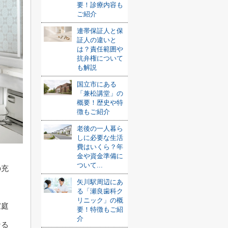
要！診療内容も
ご紹介
連帯保証人と保
証人の違いと
は？責任範囲や
抗弁権について
も解説
国立市にある
「兼松講堂」の
概要！歴史や特
徴もご紹介
老後の一人暮ら
しに必要な生活
費はいくら？年
金や資金準備に
ついて...
の充
矢川駅周辺にあ
る「瀬良歯科ク
リニック」の概
家庭
要！特徴もご紹
介
なる