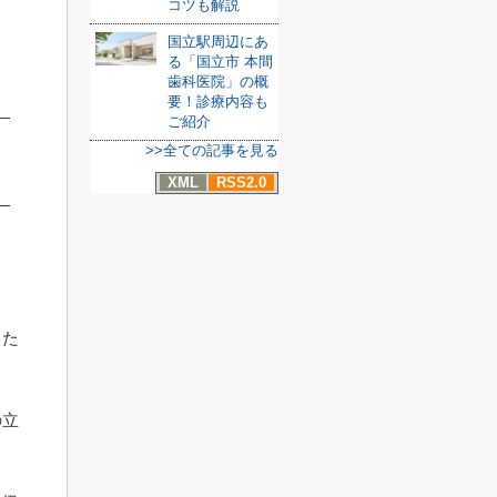
コツも解説
国立駅周辺にあ
る「国立市 本間
歯科医院」の概
要！診療内容も
ご紹介
>>全ての記事を見る
XML
RSS2.0
るた
の立