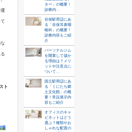
ター」の概要！
診療内...
や運
谷保駅周辺にあ
して
る「谷保耳鼻咽
喉科」の概要！
診療内容もご紹
介
的な
パーソナルジム
れる
を開業して儲か
る理由は？メリ
ットや注意点に
ついて...
国立駅周辺にあ
エスト
る「くにたち郷
土文化館」の概
要！常設展示内
容もご紹介
オフィスのキャ
ビネットはどう
選ぶ？種類やお
相場
しゃれな配置の