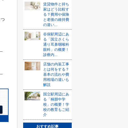
賃貸物件と持ち
家はどう比較す
る？費用や保険
につ
と老後の維持費
の違い...
谷保駅周辺にあ
る「国立さくら
通り耳鼻咽喉科
眼科」の概要！
診療内...
店舗の内装工事
とは何をする？
基本の流れや費
用相場の違いも
解説
国立駅周辺にあ
る「桐朋中学
校」の概要！学
校の教育もご紹
介
おすすめ記事