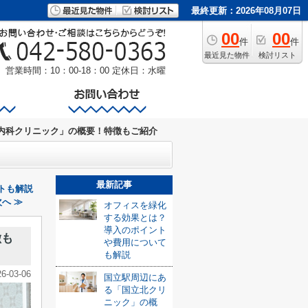
最終更新：2026年08月07日
00
00
件
件
最近見た物件
検討リスト
営業時間：10：00-18：00
定休日：水曜
内科クリニック」の概要！特徴もご紹介
最新記事
トも解説
へ ≫
オフィスを緑化
する効果とは？
導入のポイント
徴も
や費用について
も解説
26-03-06
国立駅周辺にあ
る「国立北クリ
ニック」の概