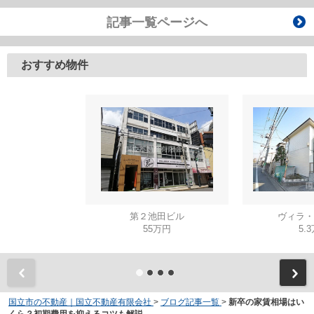
記事一覧ページへ
おすすめ物件
第２池田ビル
ヴィラ・
55万円
5.
国立市の不動産｜国立不動産有限会社
>
ブログ記事一覧
>
新卒の家賃相場はい