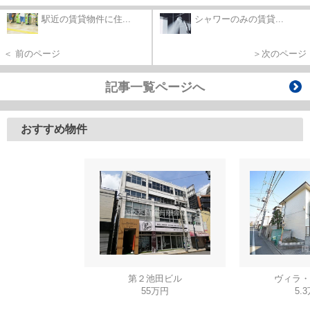
駅近の賃貸物件に住...
シャワーのみの賃貸...
＜ 前のページ
＞次のページ
記事一覧ページへ
おすすめ物件
第２池田ビル
ヴィラ・
55万円
5.