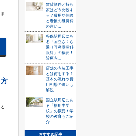
賃貸物件と持ち
家はどう比較す
きま
る？費用や保険
と老後の維持費
の違い...
谷保駅周辺にあ
る「国立さくら
通り耳鼻咽喉科
眼科」の概要！
診療内...
店舗の内装工事
とは何をする？
基本の流れや費
る方
用相場の違いも
解説
国立駅周辺にあ
る「桐朋中学
こと
校」の概要！学
校の教育もご紹
介
ま
おすすめ記事