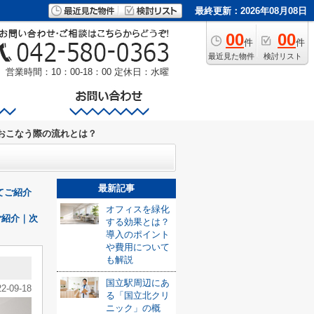
最終更新：2026年08月08日
00
00
件
件
最近見た物件
検討リスト
営業時間：10：00-18：00
定休日：水曜
おこなう際の流れとは？
最新記事
てご紹介
オフィスを緑化
ご紹介｜次
する効果とは？
導入のポイント
や費用について
も解説
国立駅周辺にあ
22-09-18
る「国立北クリ
ニック」の概