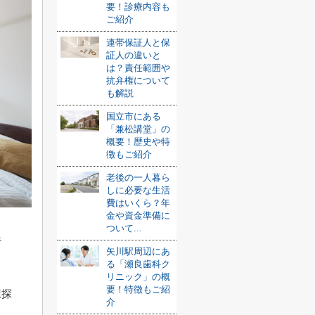
要！診療内容も
ご紹介
連帯保証人と保
証人の違いと
は？責任範囲や
抗弁権について
も解説
国立市にある
「兼松講堂」の
概要！歴史や特
徴もご紹介
老後の一人暮ら
しに必要な生活
費はいくら？年
金や資金準備に
ついて...
行
矢川駅周辺にあ
る「瀬良歯科ク
リニック」の概
要！特徴もご紹
屋探
介