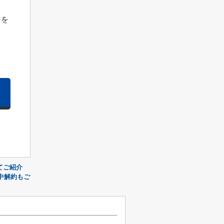
しを
てご紹介
中解約もご