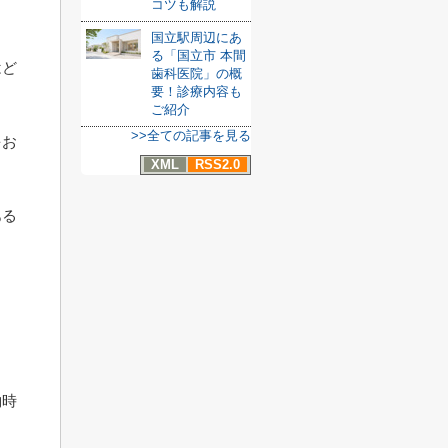
コツも解説
国立駅周辺にあ
る「国立市 本間
はど
歯科医院」の概
要！診療内容も
ご紹介
>>全ての記事を見る
をお
XML
RSS2.0
ある
ま
約時