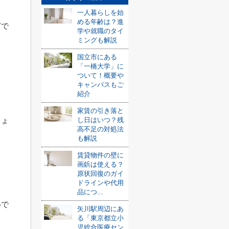
一人暮らしを始
める年齢は？進
どで
学や就職のタイ
ミングも解説
国立市にある
「一橋大学」に
ついて！概要や
キャンパスもご
紹介
家賃の引き落と
しょ
し日はいつ？残
高不足の対処法
も解説
賃貸物件の壁に
画鋲は使える？
原状回復のガイ
？
ドラインや代用
品につ...
いで
矢川駅周辺にあ
る「東京都立小
児総合医療セン